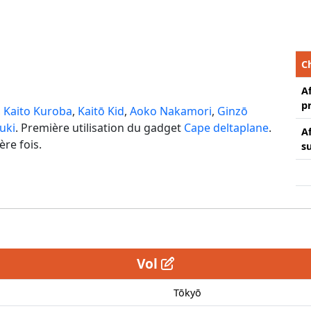
C
A
p
,
Kaito Kuroba
,
Kaitō Kid
,
Aoko Nakamori
,
Ginzō
uki
. Première utilisation du gadget
Cape deltaplane
.
A
re fois.
s
Vol
Tōkyō