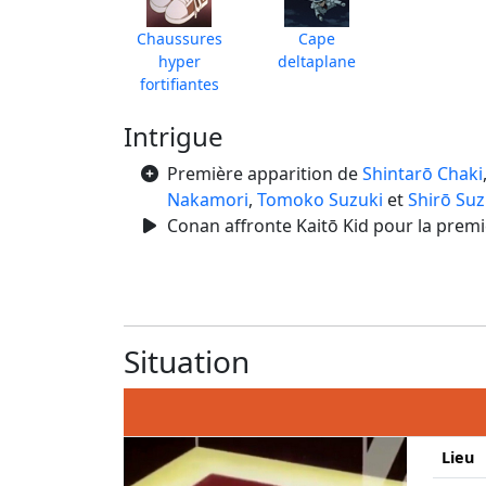
Chaussures
Cape
hyper
deltaplane
fortifiantes
Intrigue
Première apparition de
Shintarō Chaki
Nakamori
,
Tomoko Suzuki
et
Shirō Suz
Conan affronte Kaitō Kid pour la premiè
Situation
Lieu