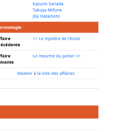
Kazumi Sanada
Takuya Mifune
Jōji Hatamoto
hronologie
ffaire
<< Le mystère de l'école
récédente
ffaire
Le meurtre du potier >>
uivante
Revenir à la liste des affaires