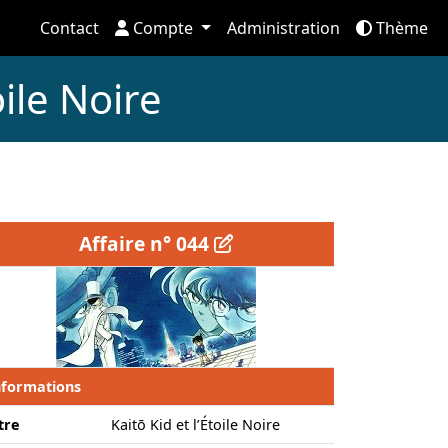
Contact
Compte
Administration
Thème
oile Noire
Affaire n° 044
nformations
tre
Kaitō Kid et l’Étoile Noire