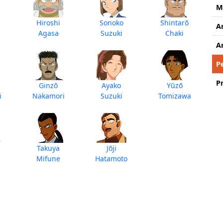
M
Hiroshi
Sonoko
Shintarō
A
Agasa
Suzuki
Chaki
A
P
P
Ginzō
Ayako
Yūzō
i
Nakamori
Suzuki
Tomizawa
Takuya
Jōji
Mifune
Hatamoto