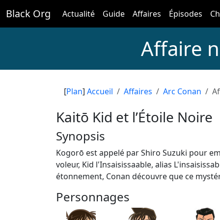
Black Org
Actualité
Guide
Affaires
Épisodes
Ch
Affaire n
[
Plan
]
Accueil
Affaires
Arc Conan
Af
Kaitō Kid et l’Étoile Noire
Synopsis
Kogorō est appelé par Shiro Suzuki pour emp
voleur, Kid l'Insaisissaable, alias L'insaisis
étonnement, Conan découvre que ce mystérie
Personnages