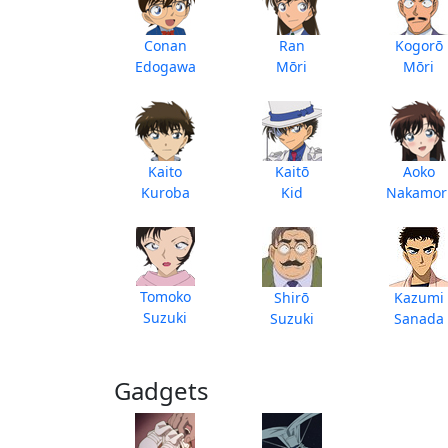
Conan
Ran
Kogorō
Edogawa
Mōri
Mōri
Kaito
Kaitō
Aoko
Kuroba
Kid
Nakamor
Tomoko
Shirō
Kazumi
Suzuki
Suzuki
Sanada
Gadgets