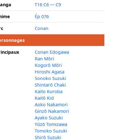
anga
T16 C6 — C9
nime
Ép 076
rc
Conan
ersonnages
rincipaux
Conan Edogawa
Ran Mōri
Kogorō Mōri
Hiroshi Agasa
Sonoko Suzuki
Shintarō Chaki
Kaito Kuroba
Kaitō Kid
Aoko Nakamori
Ginzō Nakamori
Ayako Suzuki
Yūzō Tomizawa
Tomoko Suzuki
Shirō Suzuki