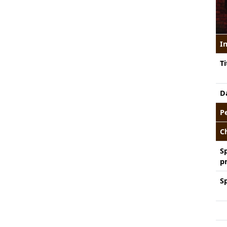
I
Ti
D
P
C
S
p
S