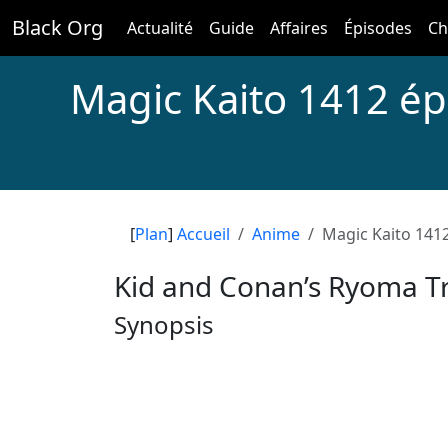
Black Org
Actualité
Guide
Affaires
Épisodes
Ch
Magic Kaito 1412 é
[
Plan
]
Accueil
Anime
Magic Kaito 141
Kid and Conan’s Ryoma Tr
Synopsis