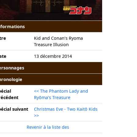
nformations
tre
Kid and Conan’s Ryoma
Treasure Illusion
ate
13 décembre 2014
ersonnages
hronologie
pécial
<< The Phantom Lady and
récédent
Ryōma's Treasure
pécial suivant
Christmas Eve - Two Kaitō Kids
>>
Revenir à la liste des